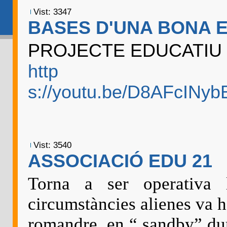
Vist: 3347
BASES D'UNA BONA 
PROJECTE EDUCATIU
http
s://youtu.be/D8AFcINyb
Vist: 3540
ASSOCIACIÓ EDU 21
Torna a ser operativa
circumstàncies alienes va 
romandre en “ sandby” dur