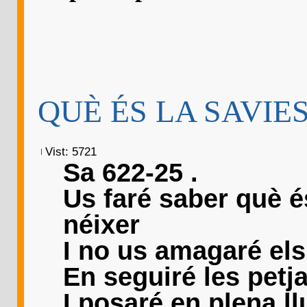
QUÈ ÉS LA SAVIES
Vist: 5721
Sa 622-25 .
Us faré saber què é
néixer
I no us amagaré els
En seguiré les pet
I posaré en plena l