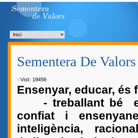
Sementera De Valors
Vist: 19459
Ensenyar, educar, és
- treballant bé el
confiat i ensenyan
inteligència, racio