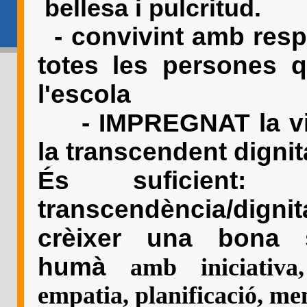
bellesa i pulcritud.
- convivint amb resp
totes les persones
l'escola
- IMPREGNAT la vida
la transcendent digni
És suficient: 
transcendència/dign
crèixer una bona 
humà
amb iniciativa,
empatia, planificació, me