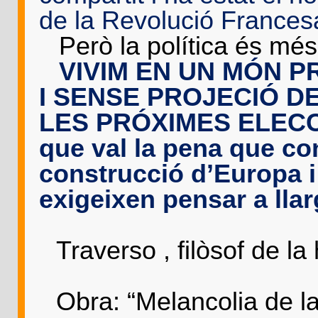
de la Revolució Frances
-
Però la política és més
-
VIVIM EN UN MÓN 
I SENSE PROJECIÓ D
LES PRÓXIMES ELECCIO
que val la pena que co
construcció d’Europa i 
exigeixen pensar a llar
E
Traverso , filòsof de la 
A Co
Obra: “Melancolia de l