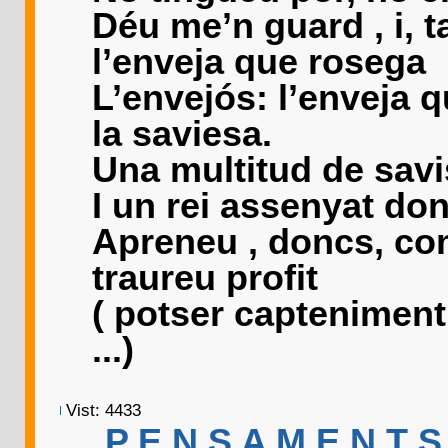
Déu me’n guard , i, 
l’enveja que rosega
L’envejós: l’enveja 
la saviesa.
Una multitud de savi
I un rei assenyat don
Apreneu , doncs, co
traureu profit
( potser captenimen
...)
Vist: 4433
.....P E N S A M E N T S