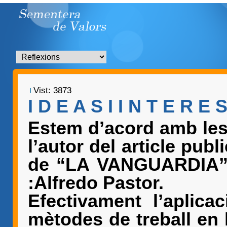
Vist: 3873
I D E A S I I N T E R E 
Estem d’acord amb les 
l’autor del article publ
de “LA VANGUARDIA” 
:Alfredo Pastor.
Efectivament l’aplica
mètodes de treball en