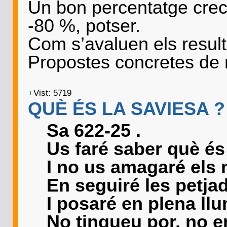
Un bon percentatge crec
-80 %, potser.
Com s’avaluen els resulta
Propostes concretes de m
Vist: 5719
QUÈ ÉS LA SAVIESA ?
Sa 622-25 .
Us faré saber què és
I no us amagaré els 
En seguiré les petj
I posaré en plena ll
No tingueu por, no e