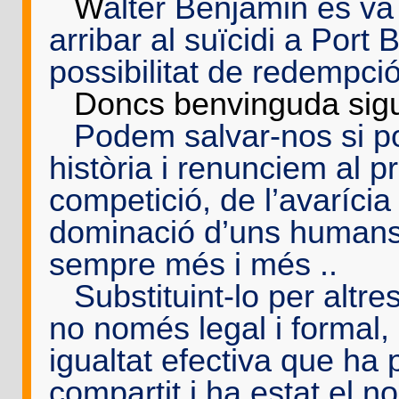
-
W
alter Benjamin es va
arribar al suïcidi a Port 
possibilitat de redempci
-
Doncs benvinguda sigu
-
Podem salvar-nos si p
història i renunciem al pr
competició, de l’avarícia i
dominació d’uns humans 
sempre més i més ..
-
Substituint-lo per altre
no només legal i formal, s
igualtat efectiva que ha
compartit i ha estat el 