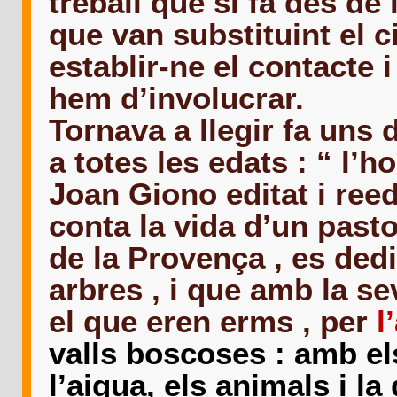
treball que si fa des de 
que van substituint el c
establir-ne el contacte i
hem d’involucrar.
Tornava a llegir fa uns 
a totes les edats : “ l’
Joan Giono editat i reed
conta la vida d’un pasto
de la Provença , es dedi
arbres , i que amb la s
el que eren erms , per
l
valls boscoses : amb els
l’aigua, els animals i l