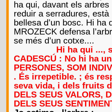
ha qui, davant els arbr
reduir a serradures, està 
bellesa d’un bosc. Hi ha 
MROZECK defensa l’arbre
se més d’un cotxe....
Hi ha qui ...
CADESCÚ : No hi ha un
PERSONES, SOM INDIVID
. És irrepetible. ; és re
seva vida, i dels fruits
DELS SEUS VALORS, 
DELS SEUS SENTIMENT