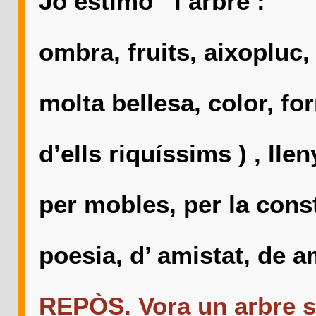
Jo estimo l’arbre :
Es gener
ombra, fruits, aixopluc
Es depos
molta bellesa, color, fo
Dona: fru
d’ells riquíssims ) , lle
la llar, pe
per mobles, per la 
Es inspi
poesia, d’ amistat, de 
I
REPÒS. Vora un arbre s’