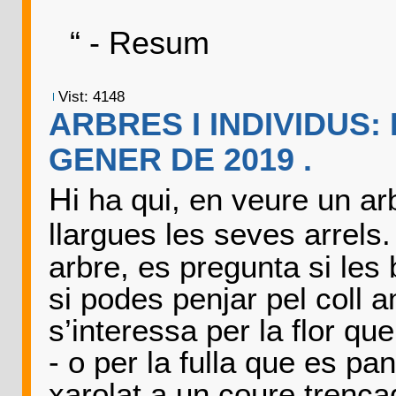
Izqu
“ - Res
Vist: 4148
ARBRES I INDIVIDUS:
GENER DE 2019 .
H
i ha qui, en veure un a
llargues les seves arrels
arbre, es pregunta si les
si podes penjar pel coll 
s’interessa per la flor qu
- o per la fulla que es p
xarolat a un coure trenca