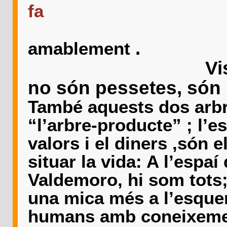
fa
bo de e
.
amablement
Visca l’arbre 
no són pessetes, són .
També aquests dos arbres
“l’arbre-producte” ; l’esp
valors i el diners ,són
situar la vida: A l’espaí 
Valdemoro, hi som tots;
una mica més a l’esquer
humans amb coneixement 