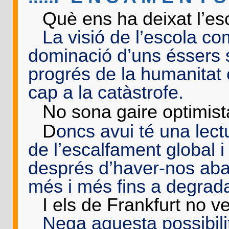
-
Què ens ha deixat l’esc
-
La visió de l’escola co
dominació d’uns éssers so
progrés de la humanitat
cap a la catàstrofe.
N
-
o sona gaire optimista
D
-
oncs avui té una lec
de l’escalfament global i 
després d’haver-nos aban
més i més fins a degrada
-
I els de Frankfurt no vei
-
Nega aquesta possibilit