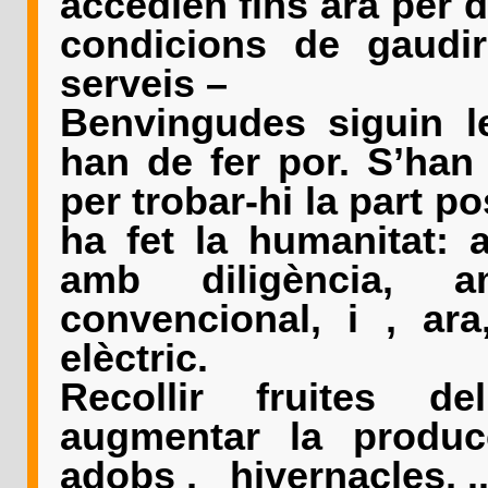
accedien fins ara per 
condicions de gaudi
serveis –
Benvingudes siguin l
han de fer por. S’han 
per trobar-hi la part p
ha fet la humanitat: 
amb diligència,
convencional, i , ar
elèctric.
Recollir fruites d
augmentar la produ
adobs , hivernacles, ...